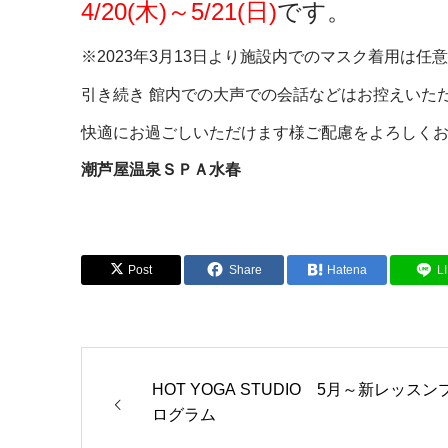
4/20(木)～5/21(日)
です。
※2023年3月13日より施設内でのマスク着用は任
引き続き 館内での大声での会話などはお控えいた
快適にお過ごしいただけます様ご配慮をよろしく
潮芦屋温泉ＳＰＡ水春
Post
Share
Hatena
L
HOT YOGA STUDIO 5月～新レッスン
ログラム