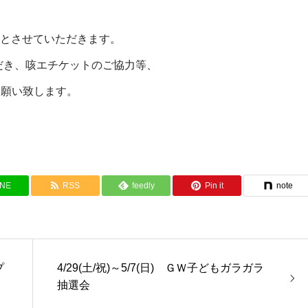
意とさせていただきます。
だき、咳エチケットのご協力等、
お願い致します。
INE
RSS
feedly
Pin it
note
プ
4/29(土/祝)～5/7(日) ＧＷ子どもガラガラ
抽選会