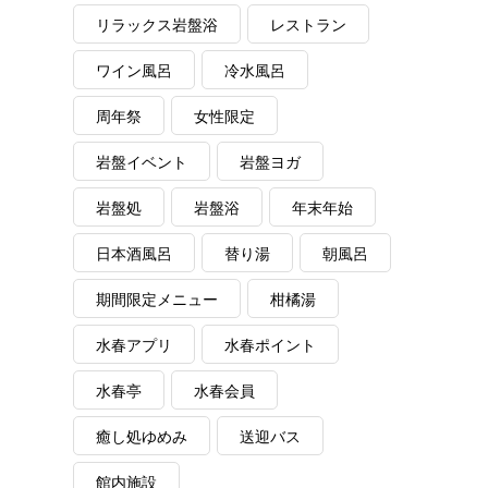
リラックス岩盤浴
レストラン
ワイン風呂
冷水風呂
周年祭
女性限定
岩盤イベント
岩盤ヨガ
岩盤処
岩盤浴
年末年始
日本酒風呂
替り湯
朝風呂
期間限定メニュー
柑橘湯
水春アプリ
水春ポイント
水春亭
水春会員
癒し処ゆめみ
送迎バス
館内施設