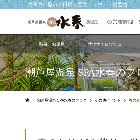
兵庫県芦屋市の日帰り温泉・サウナ・岩盤浴
営業時間：
温泉・お風呂
サウナ / ロウリュ
潮芦屋温泉 SPA水春のブ
潮芦屋温泉 SPA水春のブログ
その他イベント
春のお
ホーム