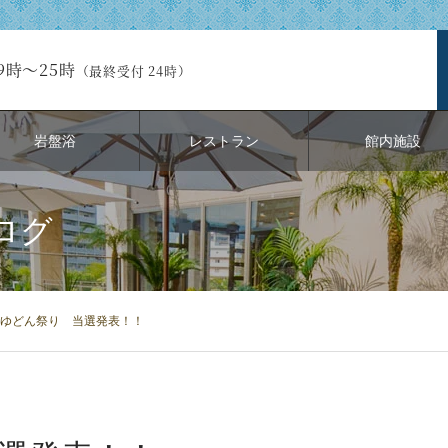
9時～25時
（最終受付 24時）
岩盤浴
レストラン
館内施設
ログ
ゆどん祭り 当選発表！！