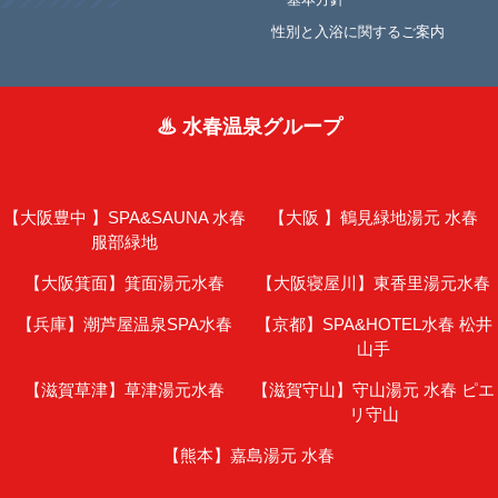
性別と入浴に関するご案内
♨ 水春温泉グループ
【大阪豊中 】
SPA&SAUNA 水春
【大阪 】
鶴見緑地湯元 水春
服部緑地
【大阪箕面】
箕面湯元水春
【大阪寝屋川】
東香里湯元水春
【兵庫】
潮芦屋温泉SPA水春
【京都】
SPA&HOTEL水春 松井
山手
【滋賀草津】
草津湯元水春
【滋賀守山】
守山湯元 水春 ピエ
リ守山
【熊本】
嘉島湯元 水春