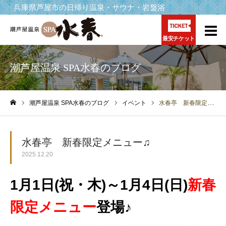
兵庫県芦屋市の日帰り温泉・サウナ・岩盤浴
最安チケット
潮芦屋温泉 SPA水春のブログ
潮芦屋温泉 SPA水春のブログ
イベント
水春亭 新春限定メニュー♫
ホーム
水春亭 新春限定メニュー♫
2025.12.20
1月1日(祝・木)～1月4日(日)
新春
限定メニュー
登場♪