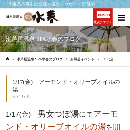
兵庫県芦屋市の日帰り温泉・サウナ・岩盤浴
最安チケット
潮芦屋温泉 SPA水春のブログ
潮芦屋温泉 SPA水春のブログ
お風呂イベント
1/17(金) アーモンド・オリーブオイルの湯
ホーム
1/17(金) アーモンド・オリーブオイルの
湯
2024.12.10
男女つぼ湯
アーモ
1/17(金)
にて
ンド・オリーブオイルの湯
を開