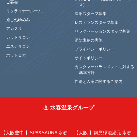
ご宴会
ス）
リクライナールーム
温浴スタッフ募集
癒し処ゆめみ
レストランスタッフ募集
アカスリ
リラクゼーションスタッフ募集
カットサロン
消防訓練の実施
エステサロン
プライバシーポリシー
ホットヨガ
サイトポリシー
カスタマーハラスメントに対する
基本方針
性別と入浴に関するご案内
♨ 水春温泉グループ
【大阪豊中 】
SPA&SAUNA 水春
【大阪 】
鶴見緑地湯元 水春