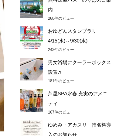
内
268件のビュー
おゆどんスタンプラリー
4/15(水)～9/30(水)
243件のビュー
男女浴場にクーラーボックス
設置♫
181件のビュー
芦屋SPA水春 充実のアメニ
ティ
167件のビュー
ゆめみ・アカスリ 指名料導
入のお知らせ