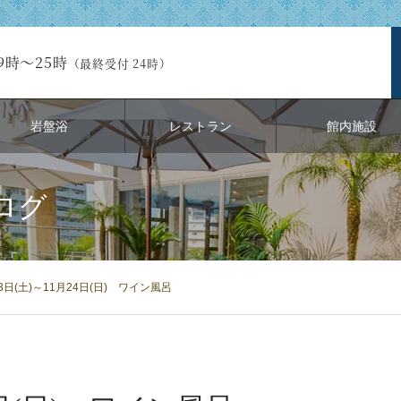
9時～25時
（最終受付 24時）
岩盤浴
レストラン
館内施設
ログ
23日(土)～11月24日(日) ワイン風呂