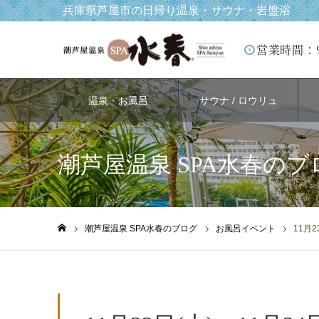
兵庫県芦屋市の日帰り温泉・サウナ・岩盤浴
営業時間：
温泉・お風呂
サウナ / ロウリュ
潮芦屋温泉 SPA水春のブ
潮芦屋温泉 SPA水春のブログ
お風呂イベント
11月
ホーム