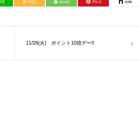
INE
RSS
feedly
Pin it
note
11/26(火) ポイント10倍デー!!