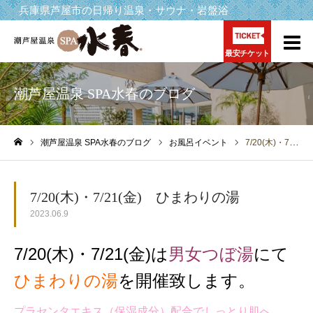
兵庫県芦屋市の日帰り温泉・サウナ・岩盤浴
最安チケット
潮芦屋温泉 SPA水春のブログ
潮芦屋温泉 SPA水春のブログ
お風呂イベント
7/20(木)・7/21(金) ひまわりの湯
ホーム
7/20(木)・7/21(金) ひまわりの湯
2023.06.9
7/20(木)・7/21(金)は
男女つぼ湯
にて
ひまわりの湯
を開催致します。
プラセンタエキス（保湿成分）配合でしっとり肌へ。