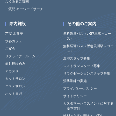
よくあるご質問
ご質問 キーワードサーチ
館内施設
その他のご案内
芦屋 水春亭
無料送迎バス（JR芦屋駅～コー
ス）
水春カフェ
無料送迎バス（阪急夙川駅～コー
ご宴会
ス）
リクライナールーム
温浴スタッフ募集
癒し処ゆめみ
レストランスタッフ募集
アカスリ
リラクゼーションスタッフ募集
カットサロン
消防訓練の実施
エステサロン
プライバシーポリシー
ホットヨガ
サイトポリシー
カスタマーハラスメントに対する
基本方針
性別と入浴に関するご案内