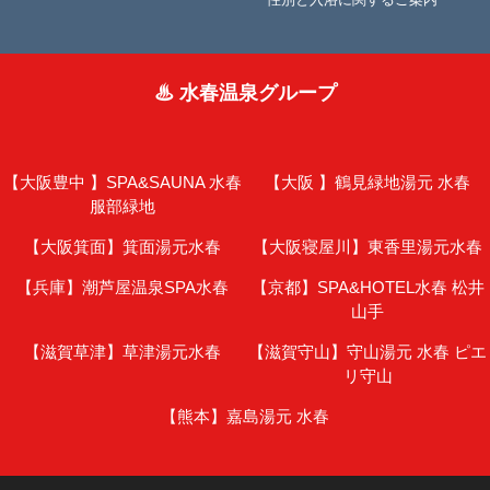
♨ 水春温泉グループ
【大阪豊中 】
SPA&SAUNA 水春
【大阪 】
鶴見緑地湯元 水春
服部緑地
【大阪箕面】
箕面湯元水春
【大阪寝屋川】
東香里湯元水春
【兵庫】
潮芦屋温泉SPA水春
【京都】
SPA&HOTEL水春 松井
山手
【滋賀草津】
草津湯元水春
【滋賀守山】
守山湯元 水春 ピエ
リ守山
【熊本】
嘉島湯元 水春