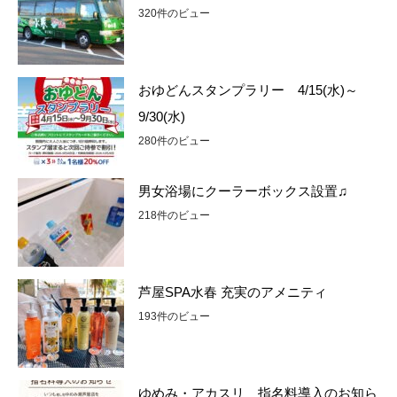
320件のビュー
おゆどんスタンプラリー 4/15(水)～
9/30(水)
280件のビュー
男女浴場にクーラーボックス設置♫
218件のビュー
芦屋SPA水春 充実のアメニティ
193件のビュー
ゆめみ・アカスリ 指名料導入のお知ら