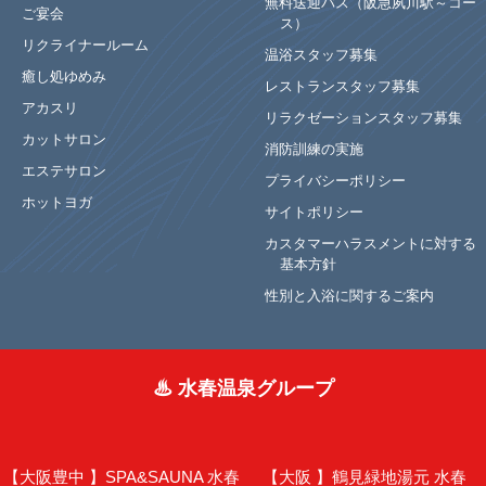
無料送迎バス（阪急夙川駅～コー
ご宴会
ス）
リクライナールーム
温浴スタッフ募集
癒し処ゆめみ
レストランスタッフ募集
アカスリ
リラクゼーションスタッフ募集
カットサロン
消防訓練の実施
エステサロン
プライバシーポリシー
ホットヨガ
サイトポリシー
カスタマーハラスメントに対する
基本方針
性別と入浴に関するご案内
♨ 水春温泉グループ
【大阪豊中 】
SPA&SAUNA 水春
【大阪 】
鶴見緑地湯元 水春