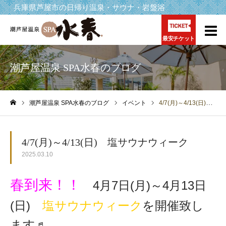
兵庫県芦屋市の日帰り温泉・サウナ・岩盤浴
最安チケット
潮芦屋温泉 SPA水春のブログ
潮芦屋温泉 SPA水春のブログ
イベント
4/7(月)～4/13(日) 塩サウナウィーク
ホーム
4/7(月)～4/13(日) 塩サウナウィーク
2025.03.10
春到来！！
4月7日(月)～4月13日
(日)
塩サウナウィーク
を開催致し
ます♬