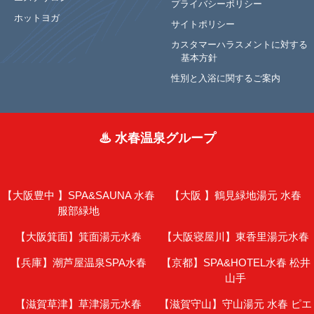
プライバシーポリシー
ホットヨガ
サイトポリシー
カスタマーハラスメントに対する
基本方針
性別と入浴に関するご案内
♨ 水春温泉グループ
【大阪豊中 】
SPA&SAUNA 水春
【大阪 】
鶴見緑地湯元 水春
服部緑地
【大阪箕面】
箕面湯元水春
【大阪寝屋川】
東香里湯元水春
【兵庫】
潮芦屋温泉SPA水春
【京都】
SPA&HOTEL水春 松井
山手
【滋賀草津】
草津湯元水春
【滋賀守山】
守山湯元 水春 ピエ