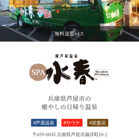
無料送迎バス
兵庫県芦屋市の
癒やしの日帰り温泉
#芦屋温泉
・
#サウナ
・
#岩盤浴
〒659-0035 兵庫県芦屋市海洋町10-2