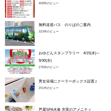
409件のビュー
無料送迎バス のりばのご案内
323件のビュー
おゆどんスタンプラリー 4/15(水)～
9/30(水)
276件のビュー
男女浴場にクーラーボックス設置♫
251件のビュー
芦屋SPA水春 充実のアメニティ