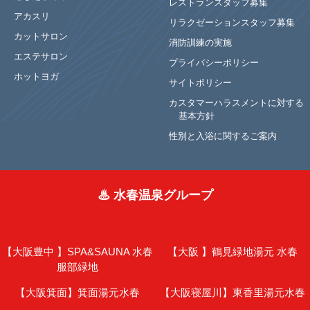
レストランスタッフ募集
アカスリ
リラクゼーションスタッフ募集
カットサロン
消防訓練の実施
エステサロン
プライバシーポリシー
ホットヨガ
サイトポリシー
カスタマーハラスメントに対する
基本方針
性別と入浴に関するご案内
♨ 水春温泉グループ
【大阪豊中 】
SPA&SAUNA 水春
【大阪 】
鶴見緑地湯元 水春
服部緑地
【大阪箕面】
箕面湯元水春
【大阪寝屋川】
東香里湯元水春