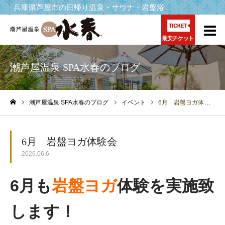
兵庫県芦屋市の日帰り温泉・サウナ・岩盤浴
最安チケット
潮芦屋温泉 SPA水春のブログ
潮芦屋温泉 SPA水春のブログ
イベント
6月 岩盤ヨガ体験会
ホーム
6月 岩盤ヨガ体験会
2026.06.6
6月も
岩盤ヨガ
体験を実施致
します！