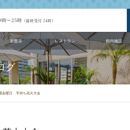
9時～25時
（最終受付 24時）
岩盤浴
レストラン
館内施設
ログ
週金曜日 手持ち花火大会