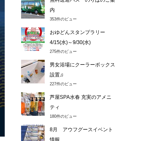
内
353件のビュー
おゆどんスタンプラリー
4/15(水)～9/30(水)
275件のビュー
男女浴場にクーラーボックス
設置♫
227件のビュー
芦屋SPA水春 充実のアメニ
ティ
180件のビュー
8月 アウフグースイベント
情報