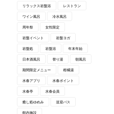
リラックス岩盤浴
レストラン
ワイン風呂
冷水風呂
周年祭
女性限定
岩盤イベント
岩盤ヨガ
岩盤処
岩盤浴
年末年始
日本酒風呂
替り湯
朝風呂
期間限定メニュー
柑橘湯
水春アプリ
水春ポイント
水春亭
水春会員
癒し処ゆめみ
送迎バス
館内施設