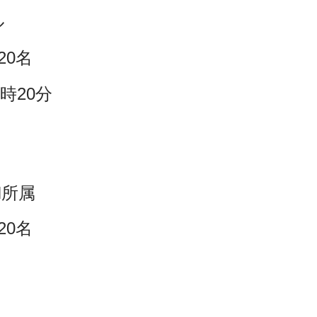
ル
20名
0時20分
N所属
20名