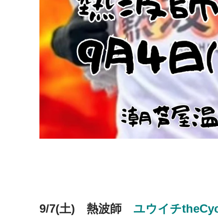
9/7(土) 熱波師
ユウイチtheCyc