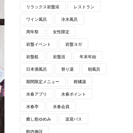
リラックス岩盤浴
レストラン
ワイン風呂
冷水風呂
周年祭
女性限定
岩盤イベント
岩盤ヨガ
岩盤処
岩盤浴
年末年始
日本酒風呂
替り湯
朝風呂
期間限定メニュー
柑橘湯
水春アプリ
水春ポイント
水春亭
水春会員
癒し処ゆめみ
送迎バス
館内施設