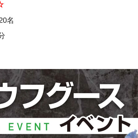
☆
20名
分