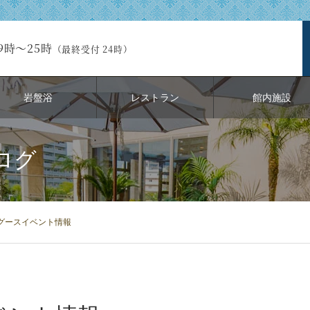
9時～25時
（最終受付 24時）
岩盤浴
レストラン
館内施設
ログ
グースイベント情報