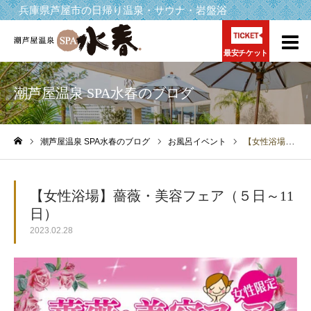
兵庫県芦屋市の日帰り温泉・サウナ・岩盤浴
最安チケット
潮芦屋温泉 SPA水春のブログ
潮芦屋温泉 SPA水春のブログ
お風呂イベント
【女性浴場】薔薇・美容フェア（５日～11日）
ホーム
【女性浴場】薔薇・美容フェア（５日～11
日）
2023.02.28