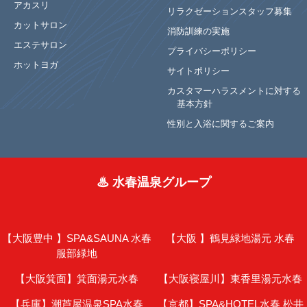
アカスリ
リラクゼーションスタッフ募集
カットサロン
消防訓練の実施
エステサロン
プライバシーポリシー
ホットヨガ
サイトポリシー
カスタマーハラスメントに対する
基本方針
性別と入浴に関するご案内
♨ 水春温泉グループ
【大阪豊中 】
SPA&SAUNA 水春
【大阪 】
鶴見緑地湯元 水春
服部緑地
【大阪箕面】
箕面湯元水春
【大阪寝屋川】
東香里湯元水春
【兵庫】
潮芦屋温泉SPA水春
【京都】
SPA&HOTEL水春 松井