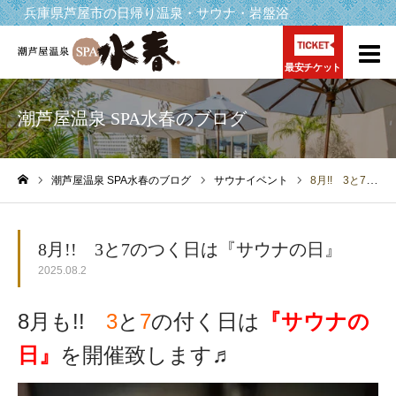
兵庫県芦屋市の日帰り温泉・サウナ・岩盤浴
最安チケット
潮芦屋温泉 SPA水春のブログ
潮芦屋温泉 SPA水春のブログ
サウナイベント
8月!! 3と7のつく日は『サウナの日』
ホーム
8月!! 3と7のつく日は『サウナの日』
2025.08.2
8月も!!
3
と
7
の付く日は
『サウナの
日』
を開催致します♬