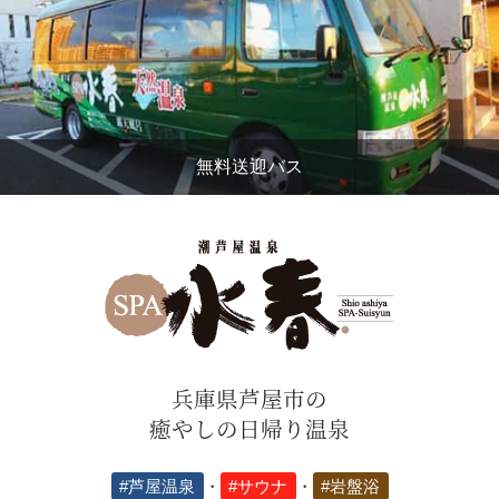
無料送迎バス
兵庫県芦屋市の
癒やしの日帰り温泉
#芦屋温泉
・
#サウナ
・
#岩盤浴