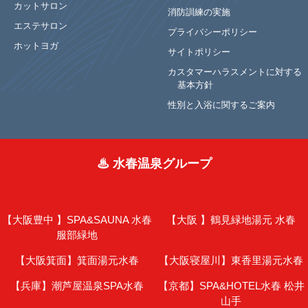
カットサロン
消防訓練の実施
エステサロン
プライバシーポリシー
ホットヨガ
サイトポリシー
カスタマーハラスメントに対する
基本方針
性別と入浴に関するご案内
♨ 水春温泉グループ
【大阪豊中 】
SPA&SAUNA 水春
【大阪 】
鶴見緑地湯元 水春
服部緑地
【大阪箕面】
箕面湯元水春
【大阪寝屋川】
東香里湯元水春
【兵庫】
潮芦屋温泉SPA水春
【京都】
SPA&HOTEL水春 松井
山手