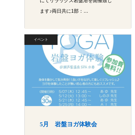
にてリラックス岩盤浴を開催致し
ます♪両日共に1部：…
イベント
5月 岩盤ヨガ体験会