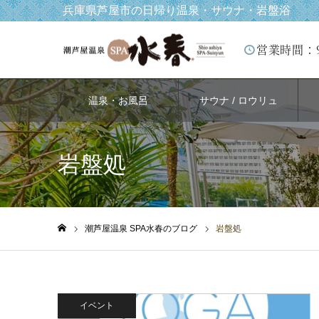
兵庫県芦屋市の日帰り温泉・サウナ・岩盤浴
営業時間：
温泉・お風呂
サウナ / ロウリュ
岩盤処
潮芦屋温泉 SPA水春のブログ
岩盤処
ホーム
イベント