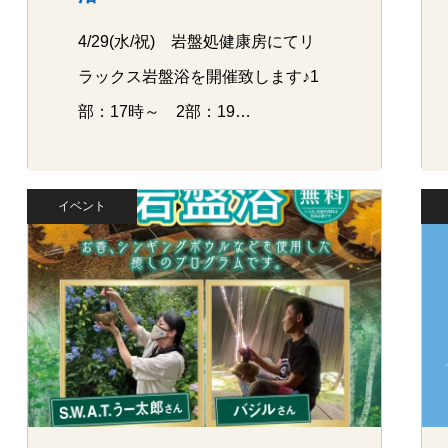
4/29(水/祝) 岩盤処健康房にてリ
ラックス岩盤浴を開催致します♪1
部：17時～ 2部：19…
イベント