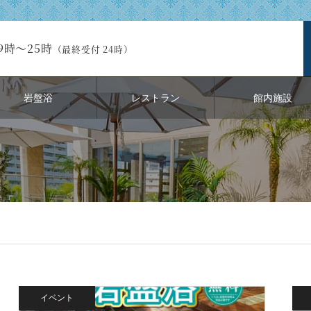
9時～25時
（最終受付 24時）
岩盤浴
レストラン
館内施設
イベント