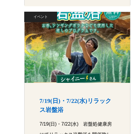
イベント
7/19(日)・7/22(水)リラック
ス岩盤浴
7/19(日)・7/22(水) 岩盤処健康房