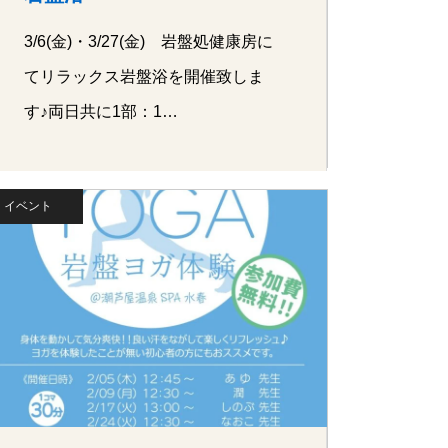
3/6(金)・3/27(金) 岩盤処健康房に
てリラックス岩盤浴を開催致しま
す♪両日共に1部：1…
イベント