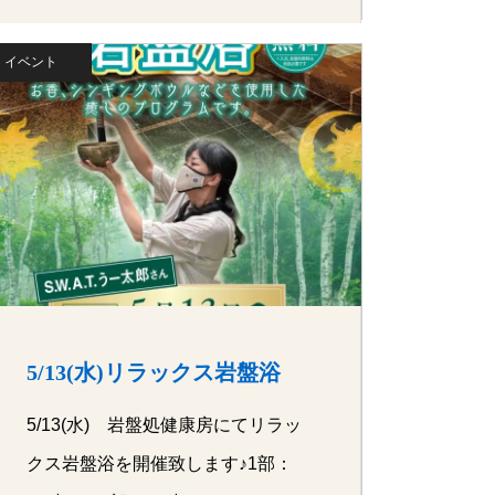
イベント
5/13(水)リラックス岩盤浴
5/13(水) 岩盤処健康房にてリラッ
クス岩盤浴を開催致します♪1部：