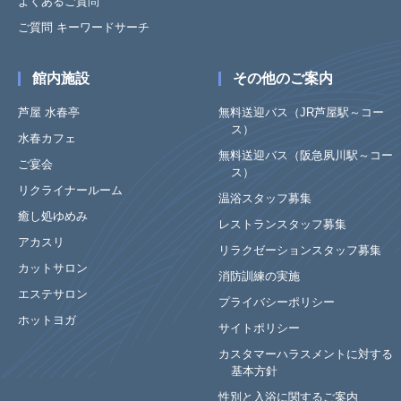
よくあるご質問
ご質問 キーワードサーチ
館内施設
その他のご案内
芦屋 水春亭
無料送迎バス（JR芦屋駅～コー
ス）
水春カフェ
無料送迎バス（阪急夙川駅～コー
ご宴会
ス）
リクライナールーム
温浴スタッフ募集
癒し処ゆめみ
レストランスタッフ募集
アカスリ
リラクゼーションスタッフ募集
カットサロン
消防訓練の実施
エステサロン
プライバシーポリシー
ホットヨガ
サイトポリシー
カスタマーハラスメントに対する
基本方針
性別と入浴に関するご案内