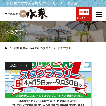
兵庫県芦屋市の日帰り温泉・サウナ・岩盤浴
最安チケット
水春アプリ
潮芦屋温泉 SPA水春のブログ
水春アプリ
ホーム
お風呂イベント