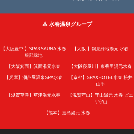
♨ 水春温泉グループ
【大阪豊中 】
SPA&SAUNA 水春
【大阪 】
鶴見緑地湯元 水春
服部緑地
【大阪箕面】
箕面湯元水春
【大阪寝屋川】
東香里湯元水春
【兵庫】
潮芦屋温泉SPA水春
【京都】
SPA&HOTEL水春 松井
山手
【滋賀草津】
草津湯元水春
【滋賀守山】
守山湯元 水春 ピエ
リ守山
【熊本】
嘉島湯元 水春