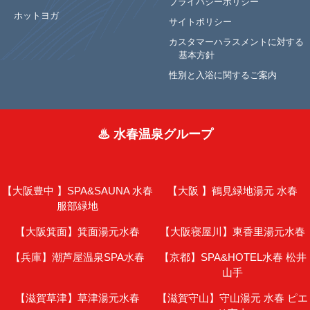
プライバシーポリシー
ホットヨガ
サイトポリシー
カスタマーハラスメントに対する
基本方針
性別と入浴に関するご案内
♨ 水春温泉グループ
【大阪豊中 】
SPA&SAUNA 水春
【大阪 】
鶴見緑地湯元 水春
服部緑地
【大阪箕面】
箕面湯元水春
【大阪寝屋川】
東香里湯元水春
【兵庫】
潮芦屋温泉SPA水春
【京都】
SPA&HOTEL水春 松井
山手
【滋賀草津】
草津湯元水春
【滋賀守山】
守山湯元 水春 ピエ