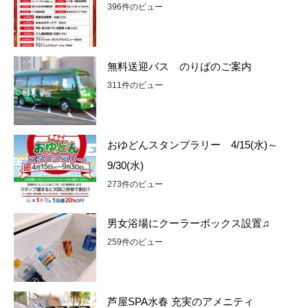
396件のビュー
無料送迎バス のりばのご案内
311件のビュー
おゆどんスタンプラリー 4/15(水)～
9/30(水)
273件のビュー
男女浴場にクーラーボックス設置♫
259件のビュー
芦屋SPA水春 充実のアメニティ