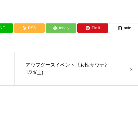
INE
RSS
feedly
Pin it
note
アウフグースイベント《女性サウナ》
1/24(土)