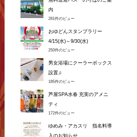
内
281件のビュー
おゆどんスタンプラリー
4/15(水)～9/30(水)
250件のビュー
男女浴場にクーラーボックス
設置♫
185件のビュー
芦屋SPA水春 充実のアメニ
ティ
172件のビュー
ゆめみ・アカスリ 指名料導
入のお知らせ