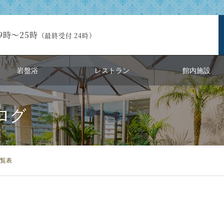
9時～25時
（最終受付 24時）
岩盤浴
レストラン
館内施設
ログ
覧表