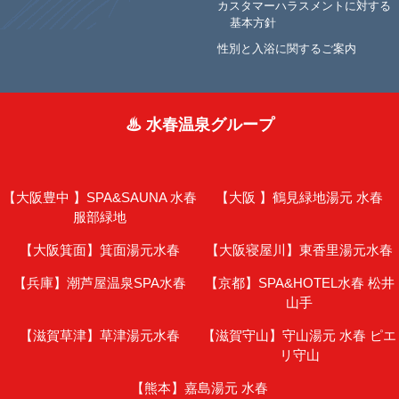
カスタマーハラスメントに対する
基本方針
性別と入浴に関するご案内
♨ 水春温泉グループ
【大阪豊中 】
SPA&SAUNA 水春
【大阪 】
鶴見緑地湯元 水春
服部緑地
【大阪箕面】
箕面湯元水春
【大阪寝屋川】
東香里湯元水春
【兵庫】
潮芦屋温泉SPA水春
【京都】
SPA&HOTEL水春 松井
山手
【滋賀草津】
草津湯元水春
【滋賀守山】
守山湯元 水春 ピエ
リ守山
【熊本】
嘉島湯元 水春