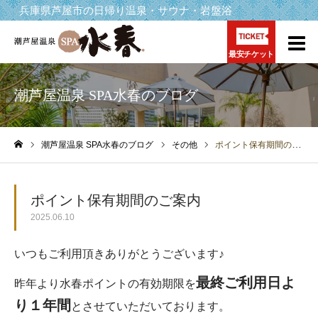
兵庫県芦屋市の日帰り温泉・サウナ・岩盤浴
最安チケット
潮芦屋温泉 SPA水春のブログ
潮芦屋温泉 SPA水春のブログ
その他
ポイント保有期間のご案内
ホーム
ポイント保有期間のご案内
2025.06.10
いつもご利用頂きありがとうございます♪
最終ご利用日よ
昨年より水春ポイントの有効期限を
り１年間
とさせていただいております。