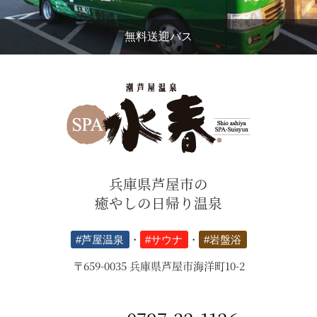
無料送迎バス
兵庫県芦屋市の
癒やしの日帰り温泉
#芦屋温泉
・
#サウナ
・
#岩盤浴
〒659-0035 兵庫県芦屋市海洋町10-2