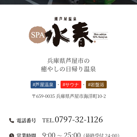
兵庫県芦屋市の
癒やしの日帰り温泉
#芦屋温泉
・
#サウナ
・
#岩盤浴
〒659-0035 兵庫県芦屋市海洋町10-2
0797-32-1126
TEL.
電話番号
9:00
25:00
～
営業時間
（最終受付 24:00）