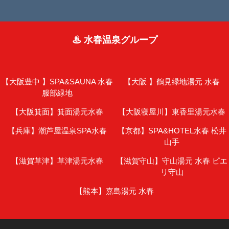
♨ 水春温泉グループ
【大阪豊中 】
SPA&SAUNA 水春
【大阪 】
鶴見緑地湯元 水春
服部緑地
【大阪箕面】
箕面湯元水春
【大阪寝屋川】
東香里湯元水春
【兵庫】
潮芦屋温泉SPA水春
【京都】
SPA&HOTEL水春 松井
山手
【滋賀草津】
草津湯元水春
【滋賀守山】
守山湯元 水春 ピエ
リ守山
【熊本】
嘉島湯元 水春