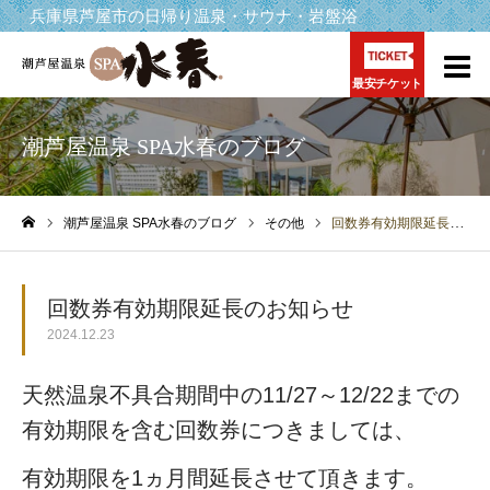
兵庫県芦屋市の日帰り温泉・サウナ・岩盤浴
最安チケット
潮芦屋温泉 SPA水春のブログ
潮芦屋温泉 SPA水春のブログ
その他
回数券有効期限延長のお知らせ
ホーム
回数券有効期限延長のお知らせ
2024.12.23
天然温泉不具合期間中の11/27～12/22までの
有効期限を含む回数券につきましては、
有効期限を1ヵ月間延長させて頂きます。