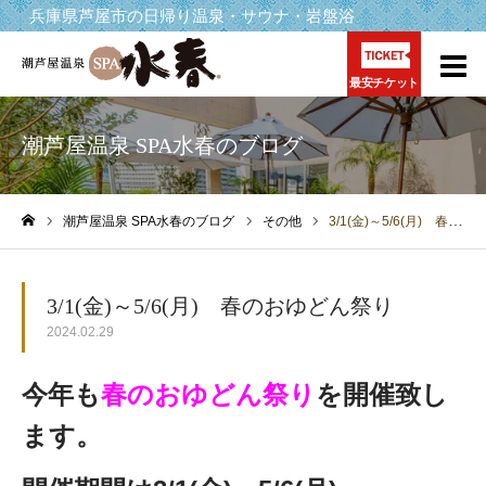
兵庫県芦屋市の日帰り温泉・サウナ・岩盤浴
最安チケット
潮芦屋温泉 SPA水春のブログ
潮芦屋温泉 SPA水春のブログ
その他
3/1(金)～5/6(月) 春のおゆどん祭り
ホーム
3/1(金)～5/6(月) 春のおゆどん祭り
2024.02.29
今年も
春のおゆどん祭り
を開催致し
ます。