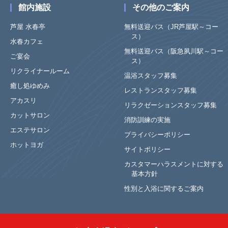
館内施設
その他のご案内
芦屋 水春亭
無料送迎バス（JR芦屋駅～コー
ス）
水春カフェ
無料送迎バス（阪急夙川駅～コー
ご宴会
ス）
リクライナールーム
温浴スタッフ募集
癒し処ゆめみ
レストランスタッフ募集
アカスリ
リラクゼーションスタッフ募集
カットサロン
消防訓練の実施
エステサロン
プライバシーポリシー
ホットヨガ
サイトポリシー
カスタマーハラスメントに対する
基本方針
性別と入浴に関するご案内