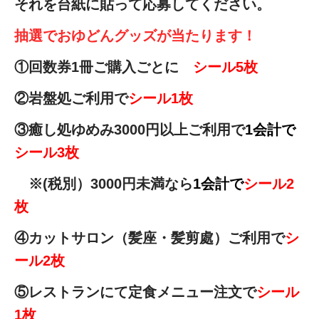
それを台紙に貼って応募してください。
抽選でおゆどんグッズが当たります！
①回数券1冊ご購入ごとに
シール5枚
②岩盤処ご利用で
シール1枚
③癒し処ゆめみ3000円以上ご利用で
1会計で
シール3枚
※(税別）3000円未満なら
1会計で
シール2
枚
④カットサロン（髪座・髪剪處）ご利用で
シ
ール2枚
⑤レストランにて定食メニュー注文で
シール
1枚