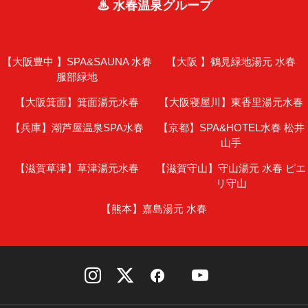
♨ 水春温泉グループ
【大阪豊中 】
SPA&SAUNA 水春
【大阪 】
鶴見緑地湯元 水春
服部緑地
【大阪箕面】
箕面湯元水春
【大阪寝屋川】
東香里湯元水春
【兵庫】
潮芦屋温泉SPA水春
【京都】
SPA&HOTEL水春 松井
山手
【滋賀草津】
草津湯元水春
【滋賀守山】
守山湯元 水春 ピエ
リ守山
【熊本】
嘉島湯元 水春