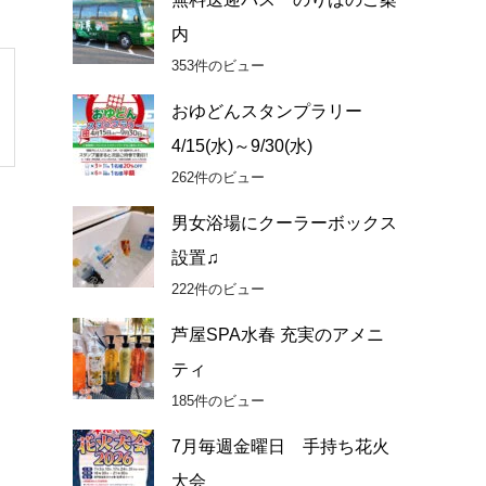
内
353件のビュー
おゆどんスタンプラリー
4/15(水)～9/30(水)
262件のビュー
男女浴場にクーラーボックス
設置♫
222件のビュー
芦屋SPA水春 充実のアメニ
ティ
185件のビュー
7月毎週金曜日 手持ち花火
大会