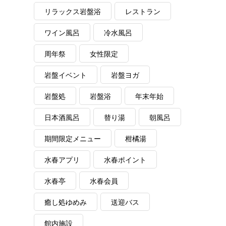
リラックス岩盤浴
レストラン
ワイン風呂
冷水風呂
周年祭
女性限定
岩盤イベント
岩盤ヨガ
岩盤処
岩盤浴
年末年始
日本酒風呂
替り湯
朝風呂
期間限定メニュー
柑橘湯
水春アプリ
水春ポイント
水春亭
水春会員
癒し処ゆめみ
送迎バス
館内施設