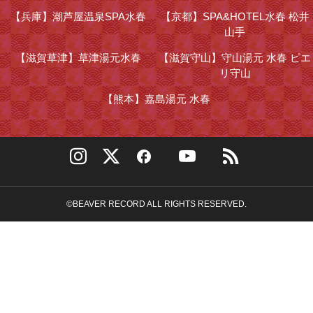
【兵庫】
潮芦屋温泉SPA水春
【京都】
SPA&HOTEL水春 松井
山手
【滋賀草津】
草津湯元水春
【滋賀守山】
守山湯元 水春 ピエ
リ守山
【熊本】
嘉島湯元 水春
©BEAVER RECORD ALL RIGHTS RESERVED.