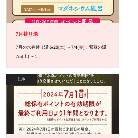
7月替り湯
7月の水春替り湯 6/28(土) ～7/4(金)：紫蘇の湯
7/5(土) ～1…
記事