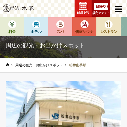
宿泊予約
最安チケット
料金
ホテル
スパ
個室サウナ
レストラン
周辺の観光・お出かけスポット
周辺の観光・お出かけスポット
松井山手駅
ホーム