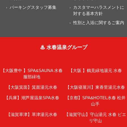
パーキングスタッフ募集
カスタマーハラスメントに
対する基本方針
性別と入浴に関するご案内
♨ 水春温泉グループ
【大阪豊中 】
SPA&SAUNA 水春
【大阪 】
鶴見緑地湯元 水春
服部緑地
【大阪箕面】
箕面湯元水春
【大阪寝屋川】
東香里湯元水春
【兵庫】
潮芦屋温泉SPA水春
【京都】
SPA&HOTEL水春 松井
山手
【滋賀草津】
草津湯元水春
【滋賀守山】
守山湯元 水春 ピエ
リ守山