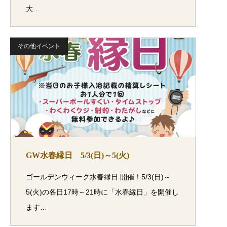
大…
その他イベント
GW水春縁日 5/3(日)～5(火)
ゴールデンウィーク水春縁日 開催！5/3(日)～
5(火)の各日17時～21時に「水春縁日」を開催し
ます…