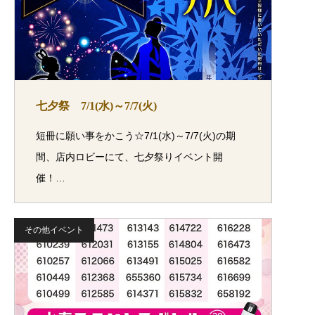
七夕祭 7/1(水)～7/7(火)
短冊に願い事をかこう☆7/1(水)～7/7(火)の期
間、店内ロビーにて、七夕祭りイベント開
催！…
その他イベント