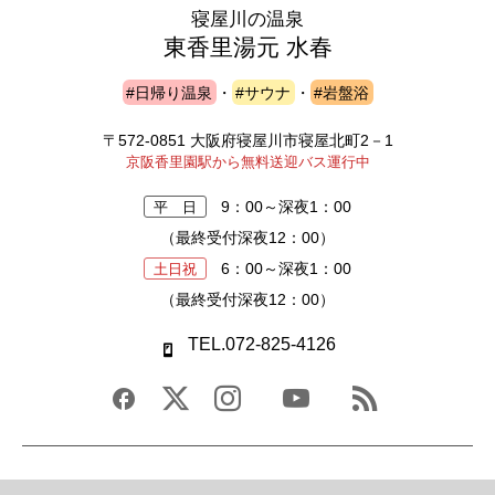
寝屋川の温泉
東香里湯元 水春
#日帰り温泉
・
#サウナ
・
#岩盤浴
〒572-0851 大阪府寝屋川市寝屋北町2－1
京阪香里園駅から無料送迎バス運行中
9：00～深夜1：00
平 日
（最終受付深夜12：00）
6：00～深夜1：00
土日祝
（最終受付深夜12：00）
TEL.072-825-4126