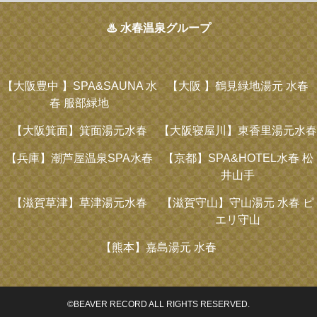
♨ 水春温泉グループ
【大阪豊中 】
SPA&SAUNA 水
【大阪 】
鶴見緑地湯元 水春
春 服部緑地
【大阪箕面】
箕面湯元水春
【大阪寝屋川】
東香里湯元水春
【兵庫】
潮芦屋温泉SPA水春
【京都】
SPA&HOTEL水春 松
井山手
【滋賀草津】
草津湯元水春
【滋賀守山】
守山湯元 水春 ピ
エリ守山
【熊本】
嘉島湯元 水春
©BEAVER RECORD ALL RIGHTS RESERVED.