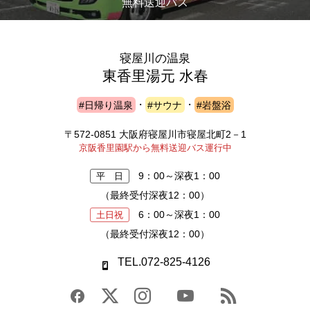
無料送迎バス
寝屋川の温泉
東香里湯元 水春
#日帰り温泉
・
#サウナ
・
#岩盤浴
〒572-0851 大阪府寝屋川市寝屋北町2－1
京阪香里園駅から無料送迎バス運行中
9：00～深夜1：00
平 日
（最終受付深夜12：00）
6：00～深夜1：00
土日祝
（最終受付深夜12：00）
TEL.072-825-4126