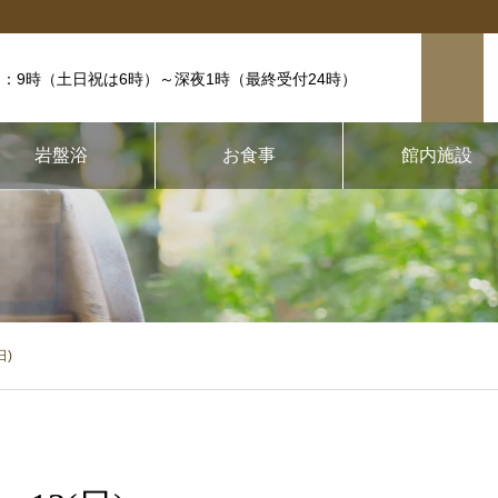
：9時（土日祝は6時）
～深夜1時（最終受付24時）
岩盤浴
お食事
館内施設
日)