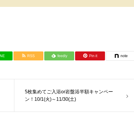
INE
RSS
feedly
Pin it
note
5枚集めてご入浴or岩盤浴半額キャンペー
ン！10/1(火)～11/30(土)