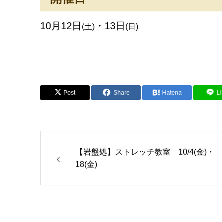
10月12日
・13日
(土)
(日)
Post
Share
Hatena
L
【岩盤処】ストレッチ教室 10/4(金)・
18(金)