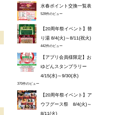
水春ポイント交換一覧表
528件のビュー
【20周年祭イベント】替
り湯 8/4(火)～8/11(祝火)
442件のビュー
【アプリ会員様限定】お
ゆどんスタンプラリー
4/15(水)～9/30(水)
370件のビュー
【20周年祭イベント】ア
ウフグース祭 8/4(火)～
8/11(火)