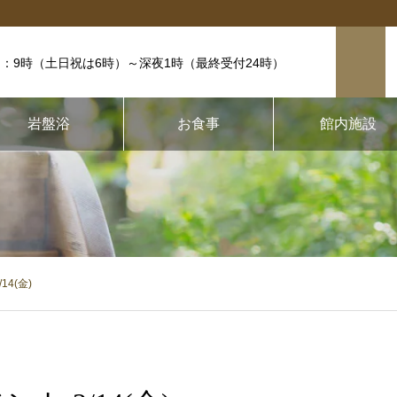
：9時（土日祝は6時）
～深夜1時（最終受付24時）
岩盤浴
お食事
館内施設
4(金)