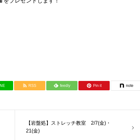
をプレゼントします！
INE
RSS
feedly
Pin it
note
【岩盤処】ストレッチ教室 2/7(金)・
21(金)