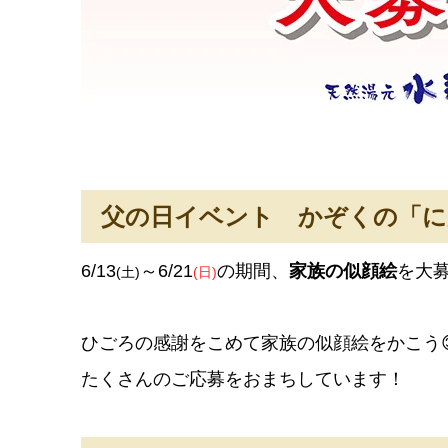
父の日イベント
かぞくの「に
6/13
～6/21
の期間、
家族の似顔絵
を大
(土)
(日)
ひごろの感謝をこめて家族の似顔絵をかこう
たくさんのご応募をおまちしています！