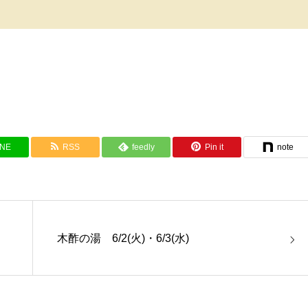
INE
RSS
feedly
Pin it
note
木酢の湯 6/2(火)・6/3(水)