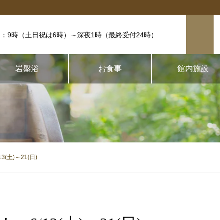
：9時（土日祝は6時）
～深夜1時（最終受付24時）
岩盤浴
お食事
館内施設
(土)～21(日)