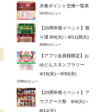
水春ポイント交換一覧表
547件のビュー
【20周年祭イベント】替
り湯 8/4(火)～8/11(祝火)
450件のビュー
【アプリ会員様限定】お
ゆどんスタンプラリー
4/15(水)～9/30(水)
379件のビュー
【20周年祭イベント】ア
ウフグース祭 8/4(火)～
8/11(火)