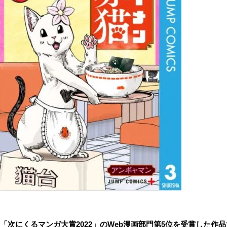
「次にくるマンガ大賞
2022
」の
Web
漫画部門第
5
位
を受賞した作品