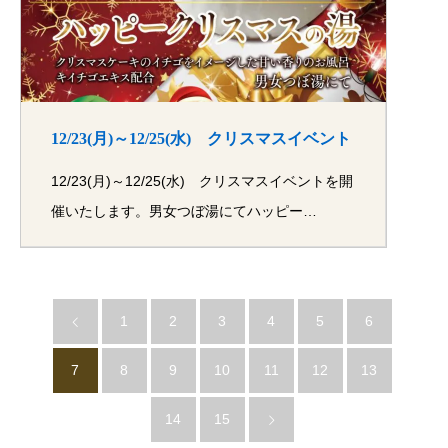
12/23(月)～12/25(水) クリスマスイベント
12/23(月)～12/25(水) クリスマスイベントを開
催いたします。男女つぼ湯にてハッピー…
1
2
3
4
5
6
7
8
9
10
11
12
13
14
15