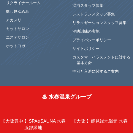
リクライナールーム
温浴スタッフ募集
癒し処ゆめみ
レストランスタッフ募集
アカスリ
リラクゼーションスタッフ募集
カットサロン
消防訓練の実施
エステサロン
プライバシーポリシー
ホットヨガ
サイトポリシー
カスタマーハラスメントに対する
基本方針
性別と入浴に関するご案内
♨ 水春温泉グループ
【大阪豊中 】
SPA&SAUNA 水春
【大阪 】
鶴見緑地湯元 水春
服部緑地