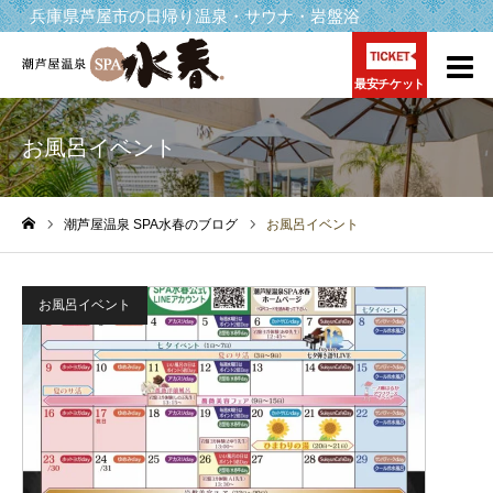
兵庫県芦屋市の日帰り温泉・サウナ・岩盤浴
最安チケット
お風呂イベント
潮芦屋温泉 SPA水春のブログ
お風呂イベント
ホーム
お風呂イベント