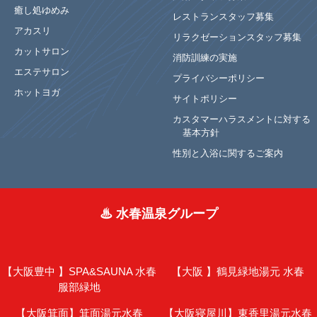
癒し処ゆめみ
レストランスタッフ募集
アカスリ
リラクゼーションスタッフ募集
カットサロン
消防訓練の実施
エステサロン
プライバシーポリシー
ホットヨガ
サイトポリシー
カスタマーハラスメントに対する
基本方針
性別と入浴に関するご案内
♨ 水春温泉グループ
【大阪豊中 】
SPA&SAUNA 水春
【大阪 】
鶴見緑地湯元 水春
服部緑地
【大阪箕面】
箕面湯元水春
【大阪寝屋川】
東香里湯元水春