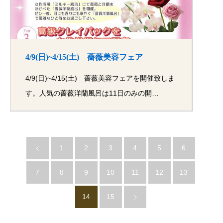
4/9(日)~4/15(土) 薔薇美容フェア
4/9(日)~4/15(土) 薔薇美容フェアを開催致しま
す。人気の薔薇洋蘭風呂は11日のみの開…
1
2
3
4
5
6
7
8
9
10
11
12
13
14
15