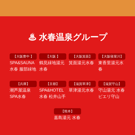
♨ 水春温泉グループ
【大阪豊中 】
【大阪 】
【大阪箕面】
【大阪寝屋川】
SPA&SAUNA
鶴見緑地湯元
箕面湯元水春
東香里湯元水
水春 服部緑地
水春
春
【兵庫】
【京都】
【滋賀草津】
【滋賀守山】
潮芦屋温泉
SPA&HOTEL
草津湯元水春
守山湯元 水春
SPA水春
水春 松井山手
ピエリ守山
【熊本】
嘉島湯元 水春