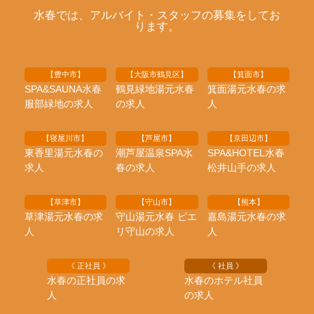
水春では、アルバイト・スタッフの募集をしてお
ります。
【豊中市】
【大阪市鶴見区】
【箕面市】
SPA&SAUNA水春
鶴見緑地湯元水春
箕面湯元水春の求
服部緑地の求人
の求人
人
【寝屋川市】
【芦屋市】
【京田辺市】
東香里湯元水春の
潮芦屋温泉SPA水
SPA&HOTEL水春
求人
春の求人
松井山手の求人
【草津市】
【守山市】
【熊本】
草津湯元水春の求
守山湯元水春 ピエ
嘉島湯元水春の求
人
リ守山の求人
人
《 正社員 》
《 社員 》
水春の正社員の求
水春のホテル社員
人
の求人