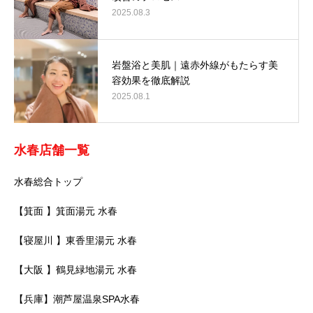
2025.08.3
岩盤浴と美肌｜遠赤外線がもたらす美
容効果を徹底解説
2025.08.1
水春店舗一覧
水春総合トップ
【箕面 】箕面湯元 水春
【寝屋川 】東香里湯元 水春
【大阪 】鶴見緑地湯元 水春
【兵庫】潮芦屋温泉SPA水春