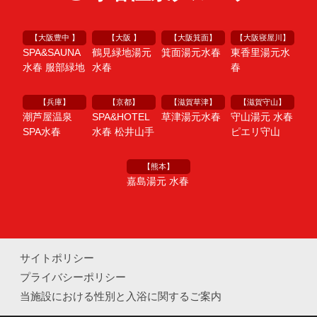
【大阪豊中 】
【大阪 】
【大阪箕面】
【大阪寝屋川】
SPA&SAUNA
鶴見緑地湯元
箕面湯元水春
東香里湯元水
水春 服部緑地
水春
春
【兵庫】
【京都】
【滋賀草津】
【滋賀守山】
潮芦屋温泉
SPA&HOTEL
草津湯元水春
守山湯元 水春
SPA水春
水春 松井山手
ピエリ守山
【熊本】
嘉島湯元 水春
サイトポリシー
プライバシーポリシー
当施設における性別と入浴に関するご案内