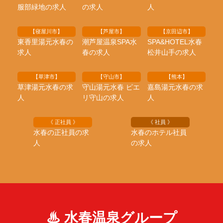
服部緑地の求人
の求人
人
【寝屋川市】
【芦屋市】
【京田辺市】
東香里湯元水春の
潮芦屋温泉SPA水
SPA&HOTEL水春
求人
春の求人
松井山手の求人
【草津市】
【守山市】
【熊本】
草津湯元水春の求
守山湯元水春 ピエ
嘉島湯元水春の求
人
リ守山の求人
人
《 正社員 》
《 社員 》
水春の正社員の求
水春のホテル社員
人
の求人
♨ 水春温泉グループ