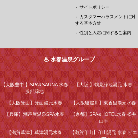
サイトポリシー
カスタマーハラスメントに対
する基本方針
性別と入浴に関するご案内
♨ 水春温泉グループ
【大阪豊中 】
SPA&SAUNA 水春
【大阪 】
鶴見緑地湯元 水春
服部緑地
【大阪箕面】
箕面湯元水春
【大阪寝屋川】
東香里湯元水春
【兵庫】
潮芦屋温泉SPA水春
【京都】
SPA&HOTEL水春 松井
山手
【滋賀草津】
草津湯元水春
【滋賀守山】
守山湯元 水春 ピエ