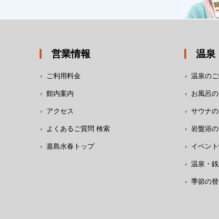
営業情報
温泉
ご利用料金
温泉のご
館内案内
お風呂の
アクセス
サウナの
よくあるご質問 検索
岩盤浴の
嘉島水春トップ
イベント
温泉・銭
季節の替