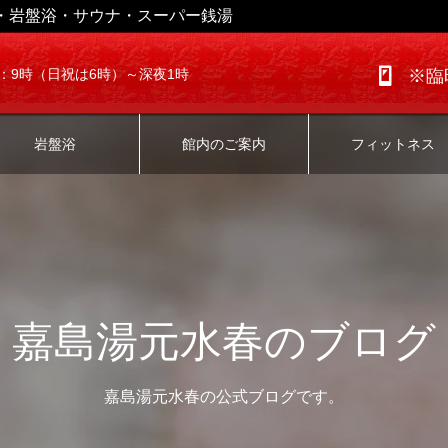
・岩盤浴・サウナ・スーパー銭湯
：9時（日祝は6時）～深夜1時
※臨
岩盤浴
館内のご案内
フィットネス
嘉島湯元水春のブログ
嘉島湯元水春の公式ブログです。