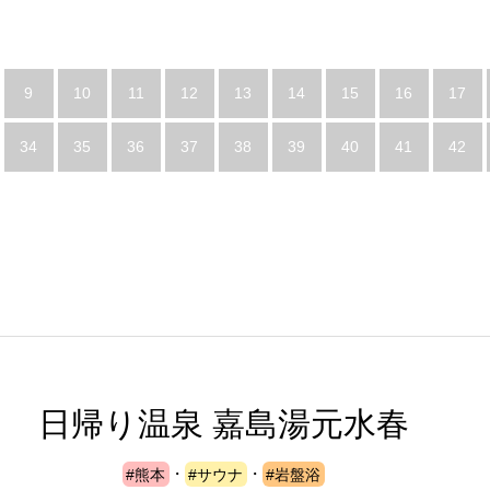
9
10
11
12
13
14
15
16
17
34
35
36
37
38
39
40
41
42
日帰り温泉 嘉島湯元水春
#熊本
・
#サウナ
・
#岩盤浴