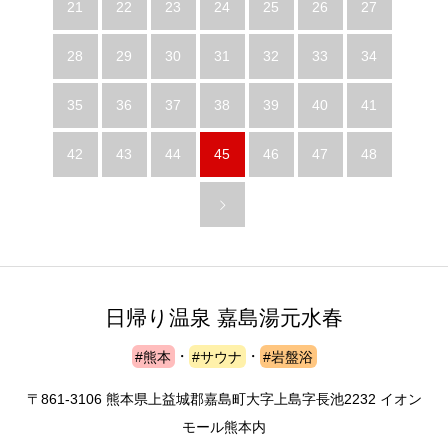
21
22
23
24
25
26
27
28
29
30
31
32
33
34
35
36
37
38
39
40
41
42
43
44
45
46
47
48
日帰り温泉 嘉島湯元水春
#熊本
・
#サウナ
・
#岩盤浴
〒861-3106 熊本県上益城郡嘉島町大字上島字長池2232 イオン
モール熊本内