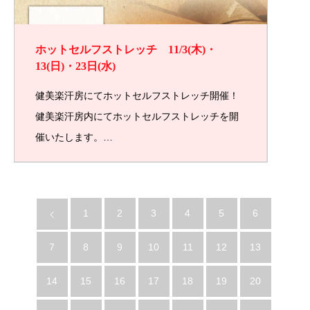
ホットセルフストレッチ 11/3(木)・
13(日)・23日(水)
健美楽汗房にてホットセルフストレッチ開催！
健美楽汗房内にてホットセルフストレッチを開
催いたします。…
1
2
3
4
5
6
7
8
9
10
11
12
13
14
15
16
17
18
19
20