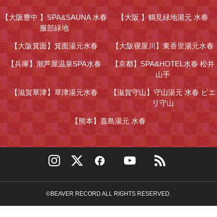
【大阪豊中 】
SPA&SAUNA 水春
【大阪 】
鶴見緑地湯元 水春
服部緑地
【大阪箕面】
箕面湯元水春
【大阪寝屋川】
東香里湯元水春
【兵庫】
潮芦屋温泉SPA水春
【京都】
SPA&HOTEL水春 松井
山手
【滋賀草津】
草津湯元水春
【滋賀守山】
守山湯元 水春 ピエ
リ守山
【熊本】
嘉島湯元 水春
©BEAVER RECORD ALL RIGHTS RESERVED.