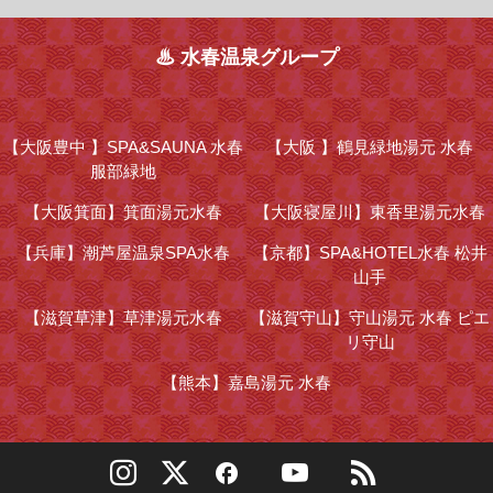
♨ 水春温泉グループ
【大阪豊中 】
SPA&SAUNA 水春
【大阪 】
鶴見緑地湯元 水春
服部緑地
【大阪箕面】
箕面湯元水春
【大阪寝屋川】
東香里湯元水春
【兵庫】
潮芦屋温泉SPA水春
【京都】
SPA&HOTEL水春 松井
山手
【滋賀草津】
草津湯元水春
【滋賀守山】
守山湯元 水春 ピエ
リ守山
【熊本】
嘉島湯元 水春