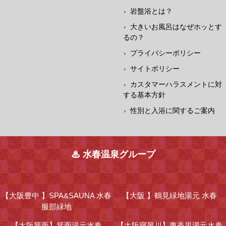
岩盤浴とは？
大きいお風呂はなぜホッとす
るの？
プライバシーポリシー
サイトポリシー
カスタマーハラスメントに対
する基本方針
性別と入浴に関するご案内
♨ 水春温泉グループ
【大阪豊中 】
SPA&SAUNA 水春
【大阪 】
鶴見緑地湯元 水春
服部緑地
【大阪箕面】
箕面湯元水春
【大阪寝屋川】
東香里湯元水春