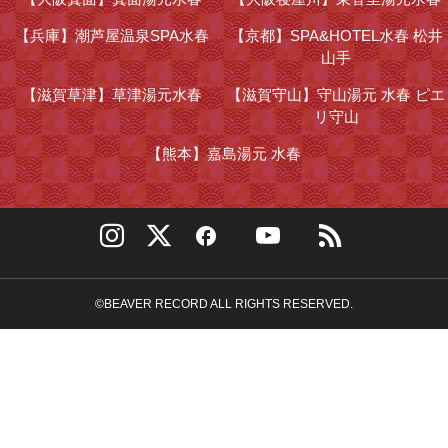
【兵庫】
潮芦屋温泉SPA水春
【京都】
SPA&HOTEL水春 松井
山手
【滋賀草津】
草津湯元水春
【滋賀守山】
守山湯元 水春 ピエ
リ守山
【熊本】
嘉島湯元 水春
©BEAVER RECORD ALL RIGHTS RESERVED.