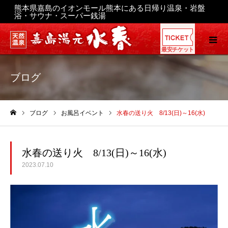
熊本県嘉島のイオンモール熊本にある日帰り温泉・岩盤
浴・サウナ・スーパー銭湯
最安チケット
ブログ
ブログ
お風呂イベント
水春の送り火 8/13(日)～16(水)
ホーム
水春の送り火 8/13(日)～16(水)
2023.07.10