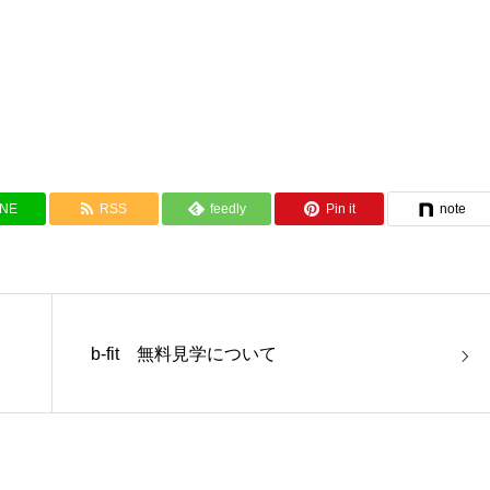
INE
RSS
feedly
Pin it
note
b-fit 無料見学について