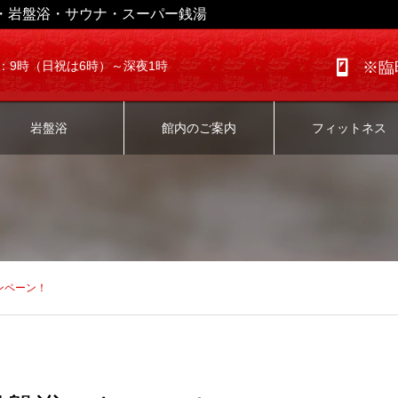
・岩盤浴・サウナ・スーパー銭湯
：9時（日祝は6時）～深夜1時
※臨
岩盤浴
館内のご案内
フィットネス
ンペーン！