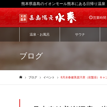
熊本県嘉島のイオンモール熊本にある日帰り温泉
営業時間
温泉・お風呂
サウナ
ブログ
ブログ
イベント
8月水春健美楽汗房（岩盤浴）キャ
ホーム