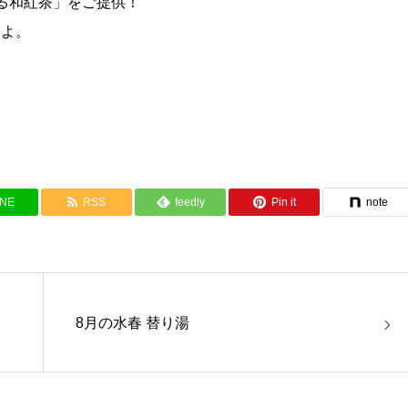
る和紅茶」をご提供！
すよ。
INE
RSS
feedly
Pin it
note
8月の水春 替り湯