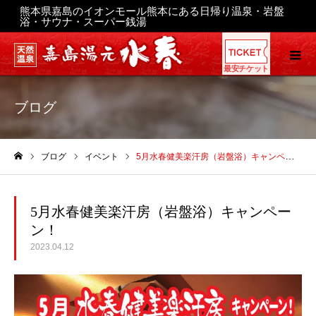
熊本県嘉島のイオンモール熊本にある日帰り温泉・岩盤
浴・サウナ・スーパー銭湯
最安チケット
ブログ
ブログ
イベント
5月水春健美楽汗房（岩盤浴）キャンペーン！
ホーム
5月水春健美楽汗房（岩盤浴）キャンペー
ン！
2023.04.12