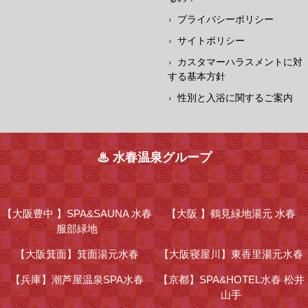
プライバシーポリシー
サイトポリシー
カスタマーハラスメントに対
する基本方針
性別と入浴に関するご案内
♨ 水春温泉グループ
【大阪豊中 】
SPA&SAUNA 水春
【大阪 】
鶴見緑地湯元 水春
服部緑地
【大阪箕面】
箕面湯元水春
【大阪寝屋川】
東香里湯元水春
【兵庫】
潮芦屋温泉SPA水春
【京都】
SPA&HOTEL水春 松井
山手