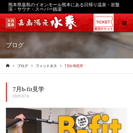
熊本県嘉島のイオンモール熊本にある日帰り温泉・岩盤
浴・サウナ・スーパー銭湯
最安チケット
ブログ
ブログ
フィットネス
7月b-fit見学
ホーム
7月b-fit見学
2025.07.6