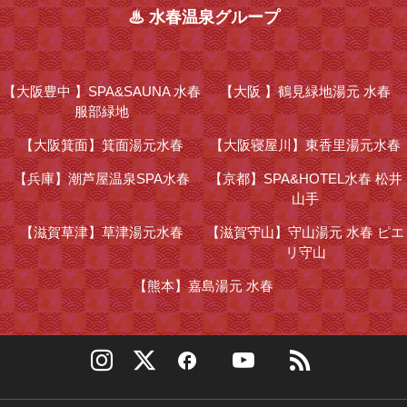
♨ 水春温泉グループ
【大阪豊中 】
SPA&SAUNA 水春
【大阪 】
鶴見緑地湯元 水春
服部緑地
【大阪箕面】
箕面湯元水春
【大阪寝屋川】
東香里湯元水春
【兵庫】
潮芦屋温泉SPA水春
【京都】
SPA&HOTEL水春 松井
山手
【滋賀草津】
草津湯元水春
【滋賀守山】
守山湯元 水春 ピエ
リ守山
【熊本】
嘉島湯元 水春