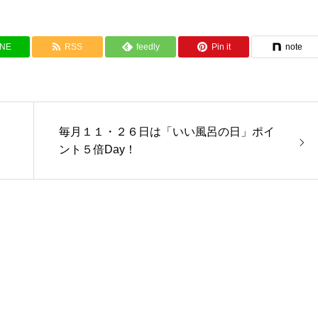
INE
RSS
feedly
Pin it
note
毎月１１・２６日は「いい風呂の日」ポイ
ント５倍Day！