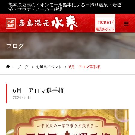
熊本県嘉島のイオンモール熊本にある日帰り温泉・岩盤
浴・サウナ・スーパー銭湯
最安チケット
ブログ
ブログ
お風呂イベント
6月 アロマ選手権
ホーム
6月 アロマ選手権
2026.05.11