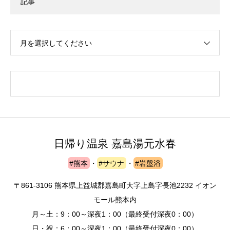
記事
月を選択してください
日帰り温泉 嘉島湯元水春
#熊本
・
#サウナ
・
#岩盤浴
〒861-3106 熊本県上益城郡嘉島町大字上島字長池2232 イオン
モール熊本内
月～土：9：00～深夜1：00（最終受付深夜0：00）
日・祝：6：00～深夜1：00（最終受付深夜0：00）