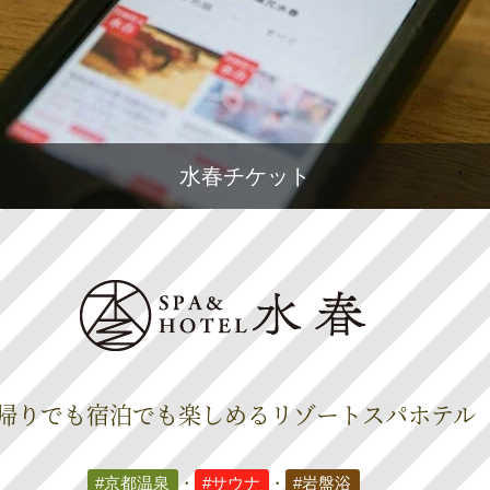
水春チケット
帰りでも宿泊でも楽しめる
リゾートスパホテル
#京都温泉
・
#サウナ
・
#岩盤浴