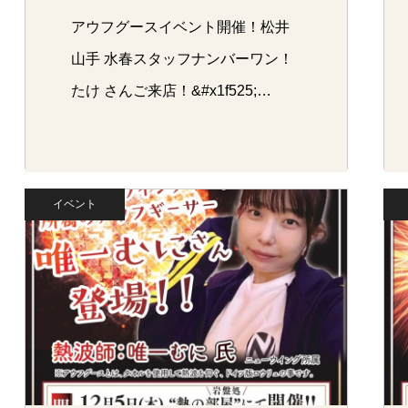
アウフグースイベント開催！松井
山手 水春スタッフナンバーワン！
たけ さんご来店！&#x1f525;…
イベント