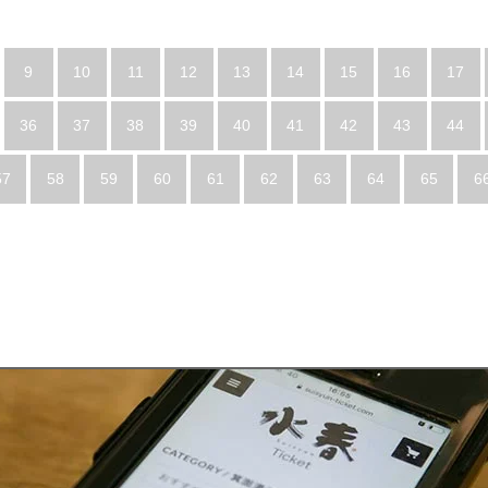
9
10
11
12
13
14
15
16
17
36
37
38
39
40
41
42
43
44
57
58
59
60
61
62
63
64
65
6