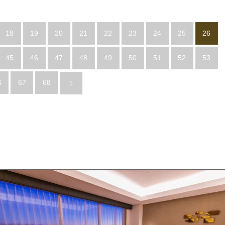
18
19
20
21
22
23
24
25
26
45
46
47
48
49
50
51
52
53
6
67
68