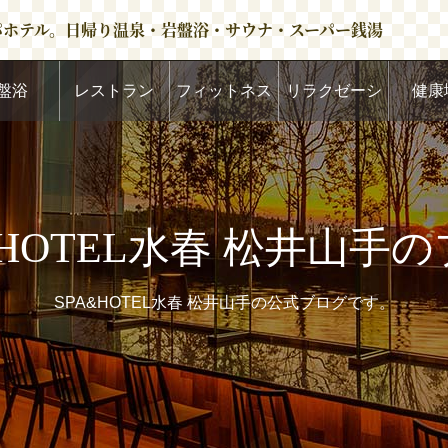
パホテル。日帰り温泉・岩盤浴・サウナ・スーパー銭湯
盤浴
レストラン
フィットネス
リラクゼーシ
健康
ョン
&HOTEL水春 松井山手
SPA&HOTEL水春 松井山手の公式ブログです。