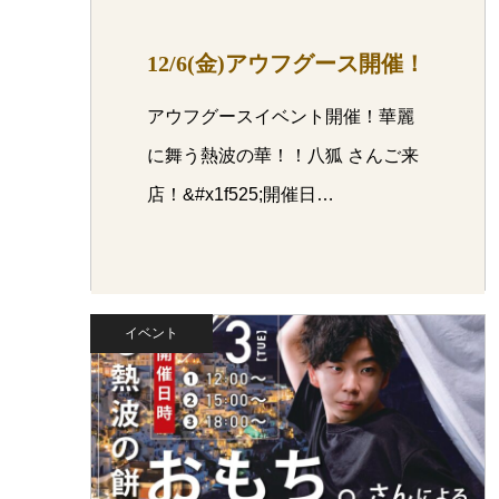
12/6(金)アウフグース開催！
アウフグースイベント開催！華麗
に舞う熱波の華！！八狐 さんご来
店！&#x1f525;開催日…
イベント