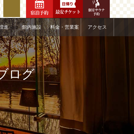
個室サウナ
最安チケット
宿泊予約
予約
増進
館内施設
料金・営業案
アクセス
内
のブログ