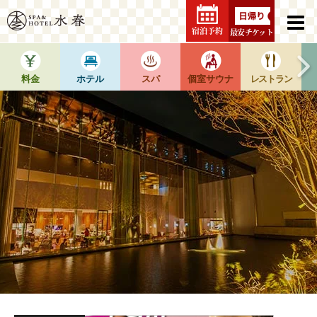
宿泊予約
最安チケット
料金
ホテル
スパ
個室サウナ
レストラン