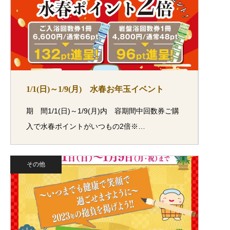
1/1(日)～1/9(月) 水春お年玉イベント
期 間1/1(日)～1/9(月)内 容期間中回数券ご購
入で水春ポイントがいつもの2倍※…
その他