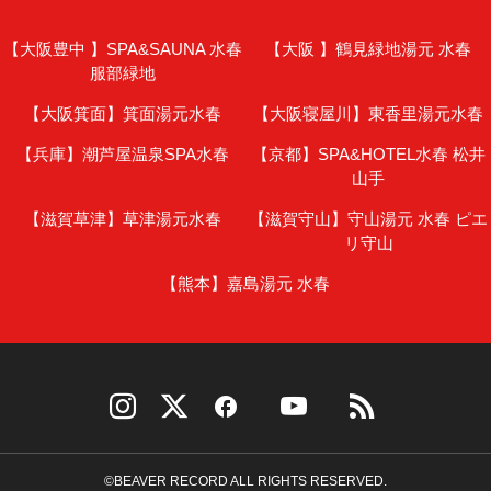
【大阪豊中 】
SPA&SAUNA 水春
【大阪 】
鶴見緑地湯元 水春
服部緑地
【大阪箕面】
箕面湯元水春
【大阪寝屋川】
東香里湯元水春
【兵庫】
潮芦屋温泉SPA水春
【京都】
SPA&HOTEL水春 松井
山手
【滋賀草津】
草津湯元水春
【滋賀守山】
守山湯元 水春 ピエ
リ守山
【熊本】
嘉島湯元 水春
©BEAVER RECORD ALL RIGHTS RESERVED.