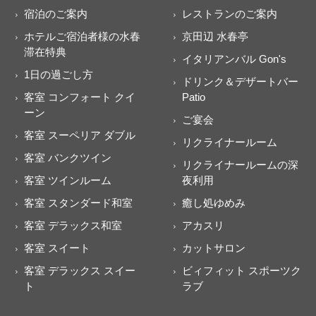
宿泊のご案内
レストランのご案内
ホテルご宿泊者様の水春
京田辺 水春亭
滞在特典
イタリアンバル Gon's
1日の過ごし方
ドリンク＆デザートバー
客室 コンフォート クイ
Patio
ーン
ご宴会
客室 スーペリア ダブル
リクライナールーム
客室 バンクツイン
リクライナールームの深
客室 ツインルーム
夜利用
客室 スタンダード和室
癒し処ゆめみ
客室 デラックス和室
アカスリ
客室 スイート
カットサロン
客室 デラックス スイー
ビィフィット スポーツク
ト
ラブ