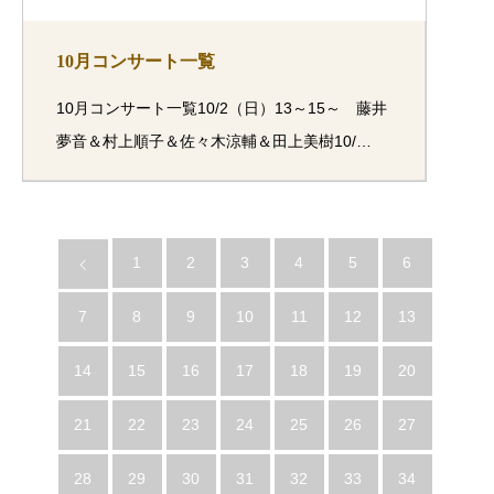
10月コンサート一覧
10月コンサート一覧10/2（日）13～15～ 藤井
夢音＆村上順子＆佐々木涼輔＆田上美樹10/…
1
2
3
4
5
6
7
8
9
10
11
12
13
14
15
16
17
18
19
20
21
22
23
24
25
26
27
28
29
30
31
32
33
34