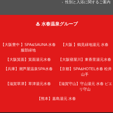
性別と入浴に関するご案内
♨ 水春温泉グループ
【大阪豊中 】
SPA&SAUNA 水春
【大阪 】
鶴見緑地湯元 水春
服部緑地
【大阪箕面】
箕面湯元水春
【大阪寝屋川】
東香里湯元水春
【兵庫】
潮芦屋温泉SPA水春
【京都】
SPA&HOTEL水春 松井
山手
【滋賀草津】
草津湯元水春
【滋賀守山】
守山湯元 水春 ピエ
リ守山
【熊本】
嘉島湯元 水春