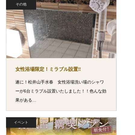
その他
女性浴場限定！ミラブル設置‼
遂に！松井山手水春 女性浴場洗い場のシャワ
ーが6台ミラブル設置いたしました！！色んな効
果がある…
イベント