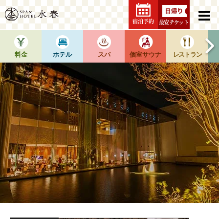
宿泊予約
最安チケット
料金
ホテル
スパ
個室サウナ
レストラン