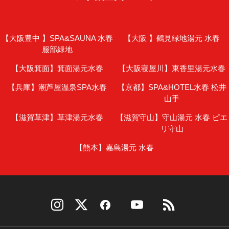
【大阪豊中 】
SPA&SAUNA 水春
【大阪 】
鶴見緑地湯元 水春
服部緑地
【大阪箕面】
箕面湯元水春
【大阪寝屋川】
東香里湯元水春
【兵庫】
潮芦屋温泉SPA水春
【京都】
SPA&HOTEL水春 松井
山手
【滋賀草津】
草津湯元水春
【滋賀守山】
守山湯元 水春 ピエ
リ守山
【熊本】
嘉島湯元 水春