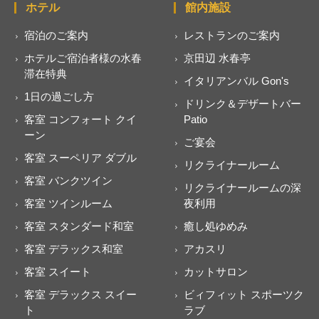
ホテル
館内施設
宿泊のご案内
レストランのご案内
ホテルご宿泊者様の水春
京田辺 水春亭
滞在特典
イタリアンバル Gon's
1日の過ごし方
ドリンク＆デザートバー
客室 コンフォート クイ
Patio
ーン
ご宴会
客室 スーペリア ダブル
リクライナールーム
客室 バンクツイン
リクライナールームの深
客室 ツインルーム
夜利用
客室 スタンダード和室
癒し処ゆめみ
客室 デラックス和室
アカスリ
客室 スイート
カットサロン
客室 デラックス スイー
ビィフィット スポーツク
ト
ラブ