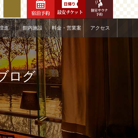
個室サウナ
最安チケット
宿泊予約
予約
増進
館内施設
料金・営業案
アクセス
内
のブログ