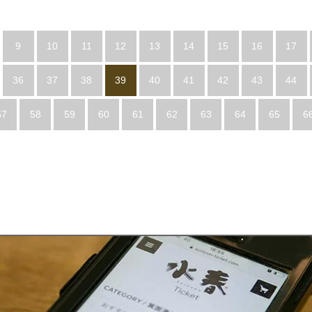
9
10
11
12
13
14
15
16
17
36
37
38
39
40
41
42
43
44
57
58
59
60
61
62
63
64
65
6