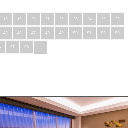
18
19
20
21
22
23
24
25
26
45
46
47
48
49
50
51
52
53
6
67
68