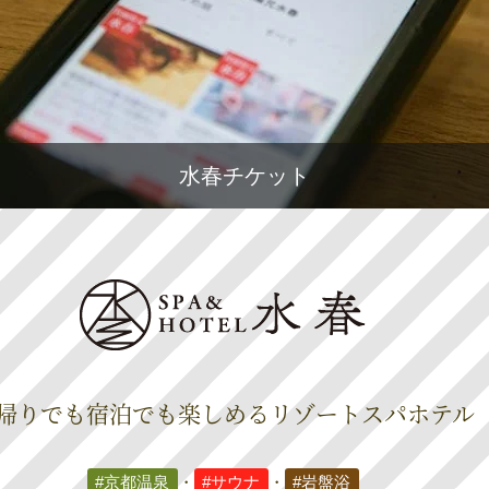
水春チケット
帰りでも宿泊でも楽しめる
リゾートスパホテル
#京都温泉
・
#サウナ
・
#岩盤浴