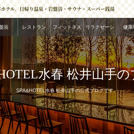
パホテル。日帰り温泉・岩盤浴・サウナ・スーパー銭湯
盤浴
レストラン
フィットネス
リラクゼーシ
健康
ョン
&HOTEL水春 松井山手
SPA&HOTEL水春 松井山手の公式ブログです。