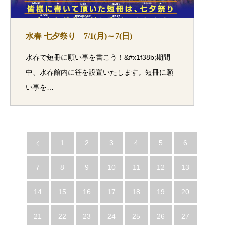
水春 七夕祭り 7/1(月)～7(日)
水春で短冊に願い事を書こう！&#x1f38b;期間
中、水春館内に笹を設置いたします。短冊に願
い事を…
1
2
3
4
5
6
7
8
9
10
11
12
13
14
15
16
17
18
19
20
21
22
23
24
25
26
27