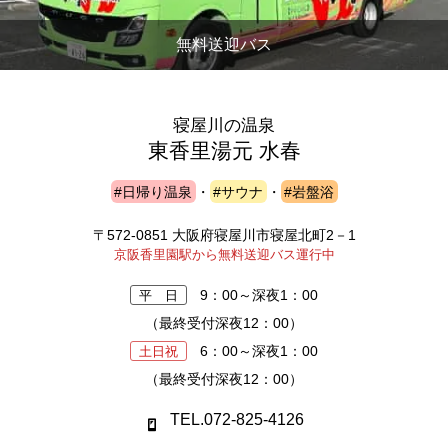
無料送迎バス
寝屋川の温泉
東香里湯元 水春
#日帰り温泉
・
#サウナ
・
#岩盤浴
〒572-0851 大阪府寝屋川市寝屋北町2－1
京阪香里園駅から無料送迎バス運行中
9：00～深夜1：00
平 日
（最終受付深夜12：00）
6：00～深夜1：00
土日祝
（最終受付深夜12：00）
TEL.072-825-4126