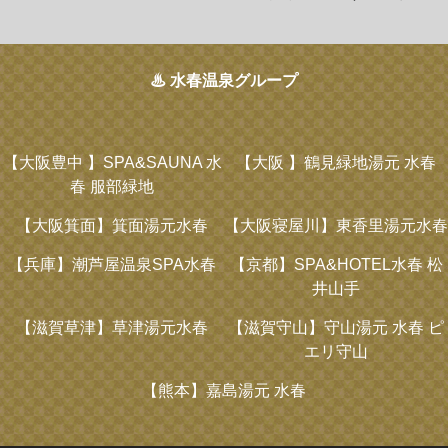
♨ 水春温泉グループ
【大阪豊中 】
SPA&SAUNA 水
【大阪 】
鶴見緑地湯元 水春
春 服部緑地
【大阪箕面】
箕面湯元水春
【大阪寝屋川】
東香里湯元水春
【兵庫】
潮芦屋温泉SPA水春
【京都】
SPA&HOTEL水春 松
井山手
【滋賀草津】
草津湯元水春
【滋賀守山】
守山湯元 水春 ピ
エリ守山
【熊本】
嘉島湯元 水春