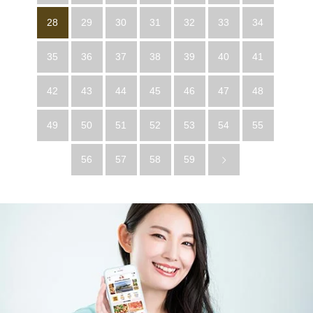
28
29
30
31
32
33
34
35
36
37
38
39
40
41
42
43
44
45
46
47
48
49
50
51
52
53
54
55
56
57
58
59